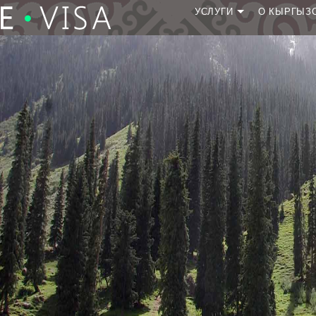
УСЛУГИ
О КЫРГЫЗ
Подать заявку
Продолжить заявку
Проверить статус
Перенос визы на новый
документ
Ускорить рассмотрение
заявки евизы