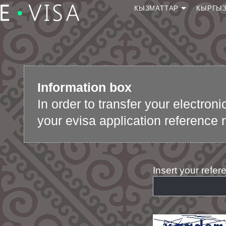
КЫЗМАТТАР
КЫРГЫЗ
Виза алууга кайрылуу
Виза алуу
кайрылуусун улантуу
Кайрылуунун абалын
Information box
текшерүү
In order to transfer your electron
Визаны башка
документке которуу
your evisa application reference 
E-виза арызын кароону
тездетүү
Insert your refe